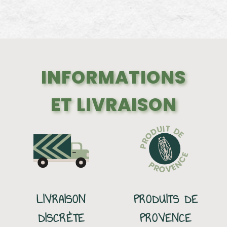
INFORMATIONS
ET LIVRAISON
T
I
U
D
D
E
O
R
P
E
C
N
P
E
R
V
O
LIVRAISON
PRODUITS DE
DISCRÈTE
PROVENCE