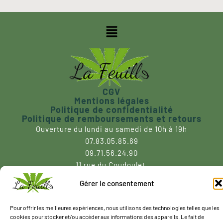
CGV
Mentions légales
Politique de confidentialité
Politique de remboursements et retours
Ouverture du lundi au samedi de 10h à 19h
07.83.05.85.69
09.71.56.24.90
11 rue du Coudoulet,
ZA La Laouve
Gérer le consentement
83470 Saint Maximin la Sainte Baume
Pour offrir les meilleures expériences, nous utilisons des technologies telles que les
cookies pour stocker et/ou accéder aux informations des appareils. Le fait de