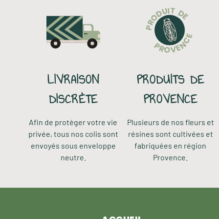
T
I
U
D
D
E
O
R
P
E
C
N
P
E
R
V
O
LIVRAISON
PRODUITS DE
DISCRÈTE
PROVENCE
Afin de protéger votre vie
Plusieurs de nos fleurs et
privée, tous nos colis sont
résines sont cultivées et
envoyés sous enveloppe
fabriquées en région
neutre.
Provence.